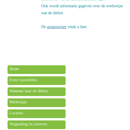
Ook wordt informatie gegeven over de werkwijze
van de diëtist.
De
artsenwijzer
vindt u hier.
Home
Even voorstellen
Wanneer naar de diëtist
Werkwijze
Locaties
Vergoeding en tarieven